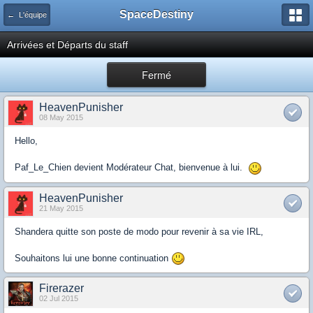
SpaceDestiny
← L'équipe
Arrivées et Départs du staff
Fermé
HeavenPunisher
08 May 2015
Hello,
Paf_Le_Chien devient Modérateur Chat, bienvenue à lui.
HeavenPunisher
21 May 2015
Shandera quitte son poste de modo pour revenir à sa vie IRL,
Souhaitons lui une bonne continuation
Firerazer
02 Jul 2015