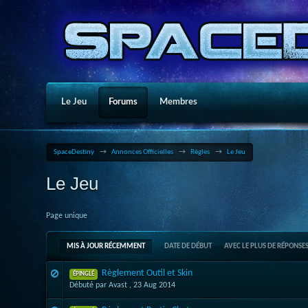
Le Jeu
Forums
Membres
SpaceDestiny
→
Annonces Officielles
→
Règles
→
Le Jeu
Le Jeu
Page unique
MIS À JOUR RÉCEMMENT
DATE DE DÉBUT
AVEC LE PLUS DE RÉPONSE
Règlement Outil et Skin
ÉPINGLÉ
Débuté par Avast ,
23 Aug 2014