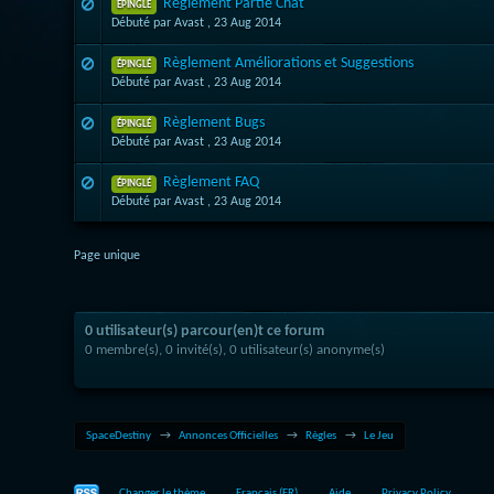
Règlement Partie Chat
ÉPINGLÉ
Débuté par Avast ,
23 Aug 2014
Règlement Améliorations et Suggestions
ÉPINGLÉ
Débuté par Avast ,
23 Aug 2014
Règlement Bugs
ÉPINGLÉ
Débuté par Avast ,
23 Aug 2014
Règlement FAQ
ÉPINGLÉ
Débuté par Avast ,
23 Aug 2014
Page unique
0 utilisateur(s) parcour(en)t ce forum
0 membre(s), 0 invité(s), 0 utilisateur(s) anonyme(s)
SpaceDestiny
→
Annonces Officielles
→
Règles
→
Le Jeu
Changer le thème
Français (FR)
Aide
Privacy Policy