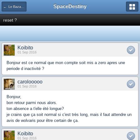
SpaceDestiny
← Le Bazar des Comptes
reset ?
Koibito
01 Sep 2016
Bonjour est ce normal que mon compte soit mis a zero apres une
periode d inactivité ?
carolooooo
01 Sep 2016
Bonjour,
bon retour parmi nous alors.
ton absence a t'elle été longue?
je crains que ça soit normal si c'est très long, mais il faut attendre un
avis de wolvaris pour être certain de ça.
Koibito
01 Sep 2016