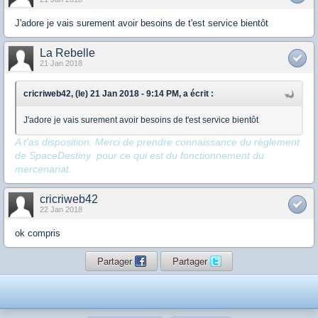
J'adore je vais surement avoir besoins de t'est service bientôt
La Rebelle
21 Jan 2018
cricriweb42, (le) 21 Jan 2018 - 9:14 PM, a écrit :
J'adore je vais surement avoir besoins de t'est service bientôt
A t'as disposition. Merci de prendre connaissance du règlement
de SpaceDestiny pour ce qui est du fonctionnement du
mercenariat.
cricriweb42
22 Jan 2018
ok compris
Partager
Partager