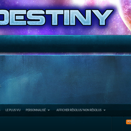
.
S
LE PLUS VU
PERSONNALISÉ
AFFICHER RÉSOLUS/NON RÉSOLUS
PO