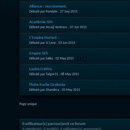
Alliance : recrutement.
Débuté par Randale ,
27 Sep 2015
Académie Sith
Débuté par Assajj Ventress ,
07 Jun 2015
L'Empire Hurlant :
Débuté par Si Lenz ,
03 Jun 2015
Empire Sith
Débuté par lokky ,
02 May 2015
1
2
Lapins Crétins
Débuté par Talgor31 ,
08 May 2015
Flotte Ruche Drakonia
Débuté par Shandera ,
03 May 2015
Page unique
0 utilisateur(s) parcour(en)t ce forum
0 membre(s), 0 invité(s), 0 utilisateur(s) anonyme(s)