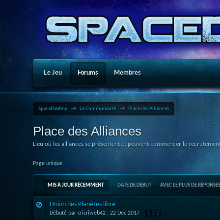
Le Jeu
Forums
Membres
SpaceDestiny
→
La Communauté
→
Place des Alliances
Place des Alliances
Lieu où les alliances se présentent et peuvent commencer le recrutement
Page unique
MIS À JOUR RÉCEMMENT
DATE DE DÉBUT
AVEC LE PLUS DE RÉPONSE
Union des Planètes libre
Débuté par cricriweb42 ,
22 Dec 2017
1
2