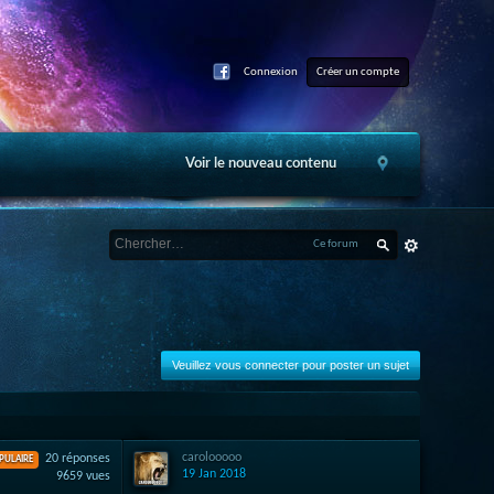
Connexion
Créer un compte
Voir le nouveau contenu
Ce forum
Veuillez vous connecter pour poster un sujet
carolooooo
20 réponses
PULAIRE
19 Jan 2018
9659 vues