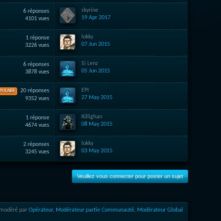
skyrine
6 réponses
19 Apr 2017
4101 vues
lokky
1 réponse
07 Jun 2015
3226 vues
Si Lenz
6 réponses
05 Jun 2015
3878 vues
EPI
20 réponses
PULAIRE
27 May 2015
9352 vues
Killighan
1 réponse
08 May 2015
4674 vues
lokky
2 réponses
03 May 2015
3245 vues
Veuillez vous connecter pour poster un sujet
modéré par
Opérateur
,
Modérateur partie Communauté
,
Modérateur Global