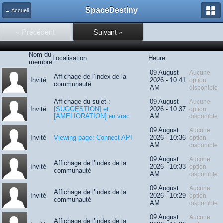
SpaceDestiny
← Accueil
« Précédent
Suivant »
Nom du
Localisation
Heure
membre
09 August
Aucune
Affichage de l’index de la
Invité
2026 - 10:41
option
communauté
AM
disponible
Affichage du sujet :
09 August
Aucune
Invité
[SUGGESTION] et
2026 - 10:37
option
[AMELIORATION] en vrac
AM
disponible
09 August
Aucune
Invité
Viewing page: Connect API
2026 - 10:36
option
AM
disponible
09 August
Aucune
Affichage de l’index de la
Invité
2026 - 10:33
option
communauté
AM
disponible
09 August
Aucune
Affichage de l’index de la
Invité
2026 - 10:29
option
communauté
AM
disponible
09 August
Aucune
Affichage de l’index de la