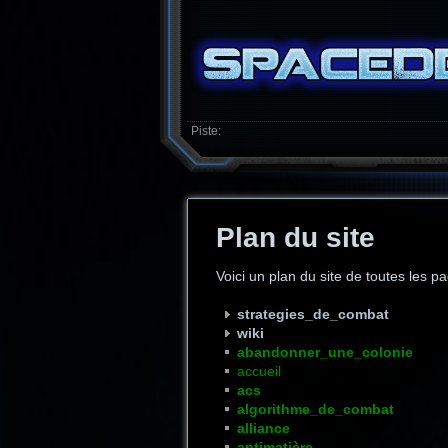
Piste:
Plan du site
Voici un plan du site de toutes les p
strategies_de_combat
wiki
abandonner_une_colonie
accueil
acs
algorithme_de_combat
alliance
antimatière