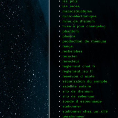
les_pnjs
les_races
macrostructures
micro-éléctronique
mine_de_rhenium
mise_à_jour_changelog
phantom
plasma
production_de_rhénium
rangs
recherches
recycler
recycleur
reglement_chat_fr
reglement_jeu_fr
reservoir_d_azote
sécurisation_du_compte
satellite_solaire
silo_de_rhenium
silo_de_selenium
sonde_d_espionnage
stationner
stationner_chez_un_allié
terraformeur