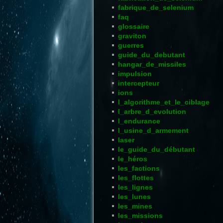
fabrique_de_selenium
faq
glossaire
graviton
guerres
guide_du_debutant
hangar_de_missiles
impulsion
intercepteur
ions
l_algorithme_et_le_ciblage
l_arbre_d_evolution
l_endurance
l_usine_d_armement
laser
le_guide_du_débutant
le_héros
les_factions
les_flottes
les_lignes
les_lunes
les_mines
les_missions