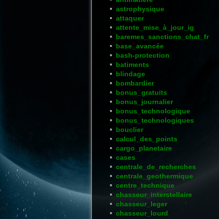
astrophysique
attaquer
attente_mise_à_jour_ig
baremes_sanctions_chat_fr
base_avancée
bash-protection
batiments
blindage
bombardier
bonus_gratuits
bonus_journalier
bonus_technologique
bonus_technologiques
bouclier
calcul_des_points
cargo_planetaire
cases
centrale_de_recherches
centrale_geothermique
centre_technique
chasseur_interstellaire
chasseur_leger
chasseur_lourd