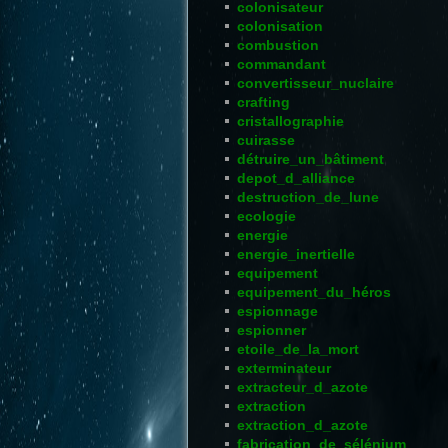
colonisateur
colonisation
combustion
commandant
convertisseur_nuclaire
crafting
cristallographie
cuirasse
détruire_un_bâtiment
depot_d_alliance
destruction_de_lune
ecologie
energie
energie_inertielle
equipement
equipement_du_héros
espionnage
espionner
etoile_de_la_mort
exterminateur
extracteur_d_azote
extraction
extraction_d_azote
fabrication_de_sélénium